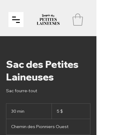
Sac des Petites
Laineuses
Sac fourre-tout
5 dollars
canadiens
30 min
3
5 $
0
m
Chemin des Pionniers Ouest
i
n